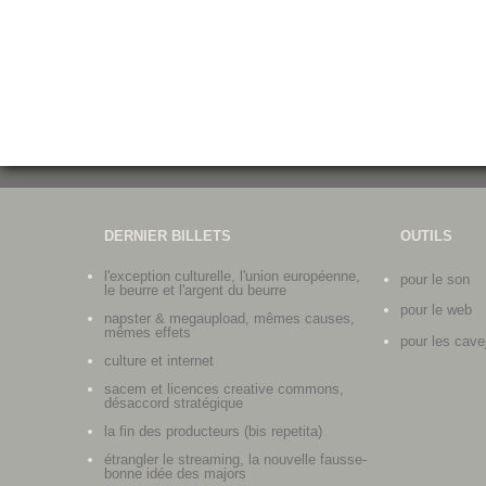
DERNIER BILLETS
OUTILS
l'exception culturelle, l'union européenne,
pour le son
le beurre et l'argent du beurre
pour le web
napster & megaupload, mêmes causes,
mêmes effets
pour les cave
culture et internet
sacem et licences creative commons,
désaccord stratégique
la fin des producteurs (bis repetita)
étrangler le streaming, la nouvelle fausse-
bonne idée des majors