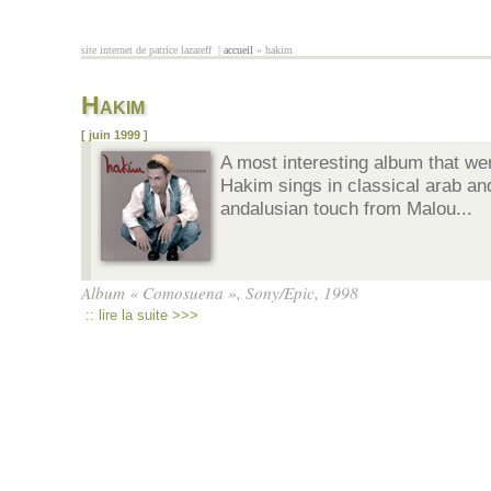
Aller au contenu principal
site internet de patrice lazareff |
accueil
» hakim
vous êtes ici
Hakim
[ juin 1999 ]
A most interesting album that wen
Hakim sings in classical arab an
andalusian touch from Malou...
Album « Comosuena », Sony/Epic, 1998
:: lire la suite >>>