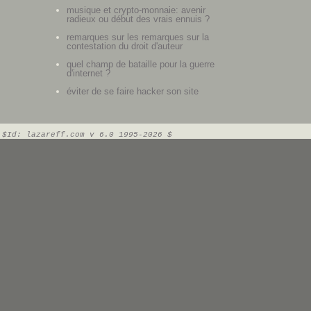
musique et crypto-monnaie: avenir
radieux ou début des vrais ennuis ?
remarques sur les remarques sur la
contestation du droit d'auteur
quel champ de bataille pour la guerre
d'internet ?
éviter de se faire hacker son site
$Id: lazareff.com v 6.0 1995-2026 $