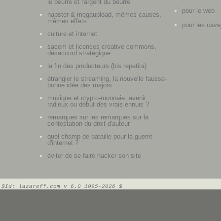
le beurre et l'argent du beurre
pour le web
napster & megaupload, mêmes causes,
mêmes effets
pour les cave
culture et internet
sacem et licences creative commons,
désaccord stratégique
la fin des producteurs (bis repetita)
étrangler le streaming, la nouvelle fausse-
bonne idée des majors
musique et crypto-monnaie: avenir
radieux ou début des vrais ennuis ?
remarques sur les remarques sur la
contestation du droit d'auteur
quel champ de bataille pour la guerre
d'internet ?
éviter de se faire hacker son site
$Id: lazareff.com v 6.0 1995-2026 $