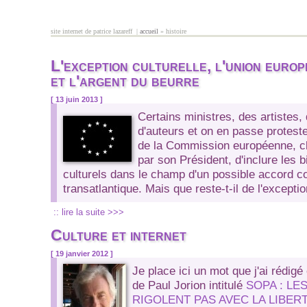
Aller au contenu principal
site internet de patrice lazareff |
accueil
» histoire
vous êtes ici
L'exception culturelle, l'union euro
et l'argent du beurre
[ 13 juin 2013 ]
Certains ministres, des artistes,
d'auteurs et on en passe proteste
de la Commission européenne, c
par son Président, d'inclure les 
culturels dans le champ d'un possible accord 
transatlantique. Mais que reste-t-il de l'exceptio
:: lire la suite >>>
Culture et internet
[ 19 janvier 2012 ]
Je place ici un mot que j'ai rédigé 
de Paul Jorion intitulé
SOPA : LE
RIGOLENT PAS AVEC LA LIBERT