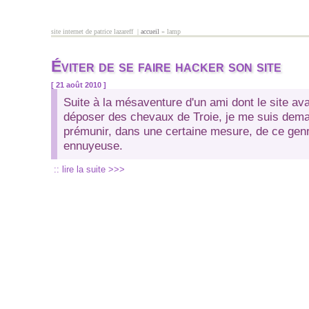
Aller au contenu principal
site internet de patrice lazareff |
accueil
» lamp
vous êtes ici
Éviter de se faire hacker son site
[ 21 août 2010 ]
Suite à la mésaventure d'un ami dont le site ava
déposer des chevaux de Troie, je me suis de
prémunir, dans une certaine mesure, de ce gen
ennuyeuse.
:: lire la suite >>>