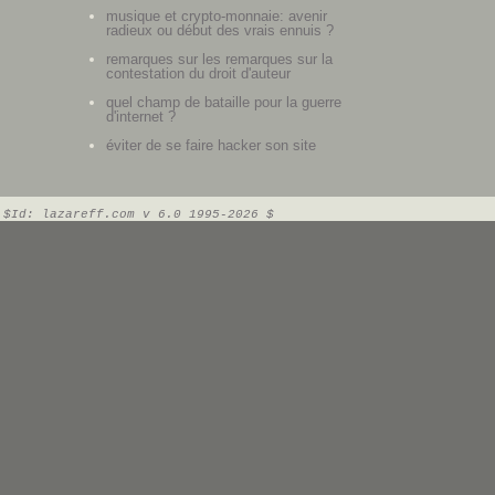
musique et crypto-monnaie: avenir
radieux ou début des vrais ennuis ?
remarques sur les remarques sur la
contestation du droit d'auteur
quel champ de bataille pour la guerre
d'internet ?
éviter de se faire hacker son site
$Id: lazareff.com v 6.0 1995-2026 $