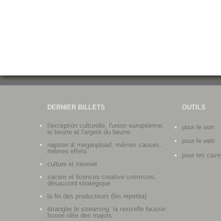
DERNIER BILLETS
OUTILS
l'exception culturelle, l'union européenne,
pour le son
le beurre et l'argent du beurre
pour le web
napster & megaupload, mêmes causes,
mêmes effets
pour les cave
culture et internet
sacem et licences creative commons,
désaccord stratégique
la fin des producteurs (bis repetita)
étrangler le streaming, la nouvelle fausse-
bonne idée des majors