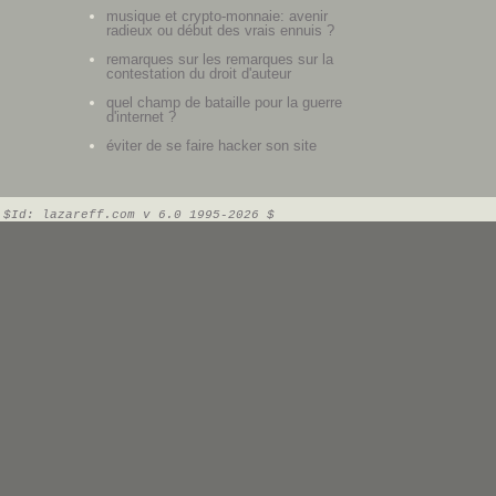
musique et crypto-monnaie: avenir
radieux ou début des vrais ennuis ?
remarques sur les remarques sur la
contestation du droit d'auteur
quel champ de bataille pour la guerre
d'internet ?
éviter de se faire hacker son site
$Id: lazareff.com v 6.0 1995-2026 $