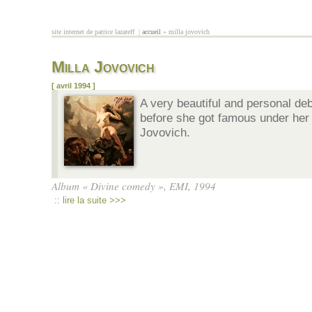
Aller au contenu principal
site internet de patrice lazareff |
accueil
» milla jovovich
vous êtes ici
Milla Jovovich
[ avril 1994 ]
A very beautiful and personal deb
before she got famous under her 
Jovovich.
Album « Divine comedy », EMI, 1994
:: lire la suite >>>