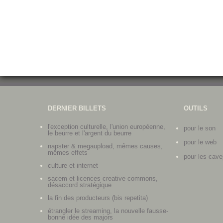
DERNIER BILLETS
OUTILS
l'exception culturelle, l'union européenne,
pour le son
le beurre et l'argent du beurre
pour le web
napster & megaupload, mêmes causes,
mêmes effets
pour les cave
culture et internet
sacem et licences creative commons,
désaccord stratégique
la fin des producteurs (bis repetita)
étrangler le streaming, la nouvelle fausse-
bonne idée des majors