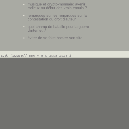
musique et crypto-monnaie: avenir
radieux ou début des vrais ennuis ?
remarques sur les remarques sur la
contestation du droit d'auteur
quel champ de bataille pour la guerre
d'internet ?
éviter de se faire hacker son site
$Id: lazareff.com v 6.0 1995-2026 $