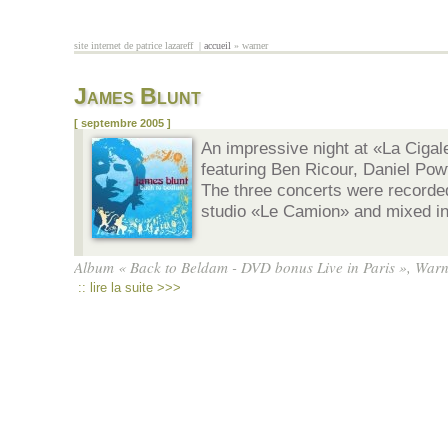
Aller au contenu principal
site internet de patrice lazareff |
accueil
» warner
vous êtes ici
James Blunt
[ septembre 2005 ]
An impressive night at «La Cigal
featuring Ben Ricour, Daniel Pow
The three concerts were recorded
studio «Le Camion» and mixed in
Album « Back to Beldam - DVD bonus Live in Paris », Warn
:: lire la suite >>>