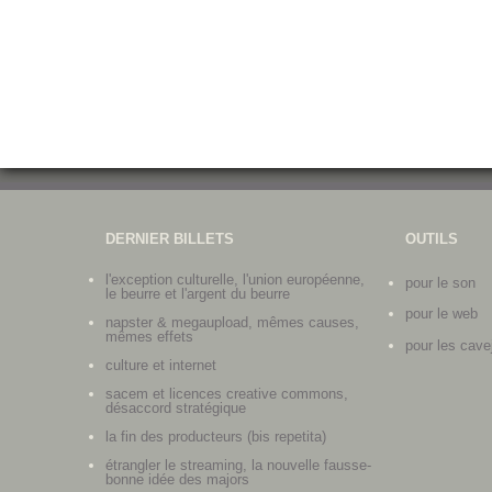
DERNIER BILLETS
OUTILS
l'exception culturelle, l'union européenne,
pour le son
le beurre et l'argent du beurre
pour le web
napster & megaupload, mêmes causes,
mêmes effets
pour les cave
culture et internet
sacem et licences creative commons,
désaccord stratégique
la fin des producteurs (bis repetita)
étrangler le streaming, la nouvelle fausse-
bonne idée des majors