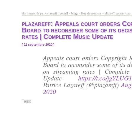
Aller au contenu principal
site internet de patrice lazareff |
accueil
»
blogs
»
blog de anonyme
» plazareff: appeals court
vous êtes ici
plazareff: Appeals court orders Co
Board to reconsider some of its deci
rates | Complete Music Update
[ 11 septembre 2020 ]
Appeals court orders Copyright 
Board to reconsider some of its d
on streaming rates | Complete
Update
https://t.co/jgYLUG
Patrice Lazareff (@plazareff)
Aug
2020
Tags: