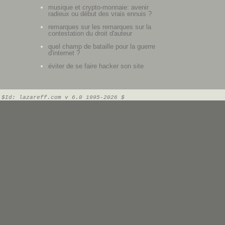
musique et crypto-monnaie: avenir
radieux ou début des vrais ennuis ?
remarques sur les remarques sur la
contestation du droit d'auteur
quel champ de bataille pour la guerre
d'internet ?
éviter de se faire hacker son site
$Id: lazareff.com v 6.0 1995-2026 $