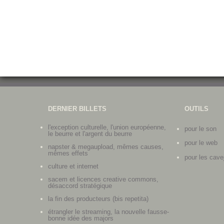
DERNIER BILLETS
OUTILS
l'exception culturelle, l'union européenne,
pour le son
le beurre et l'argent du beurre
pour le web
napster & megaupload, mêmes causes,
mêmes effets
pour les cave
culture et internet
sacem et licences creative commons,
désaccord stratégique
la fin des producteurs (bis repetita)
étrangler le streaming, la nouvelle fausse-
bonne idée des majors