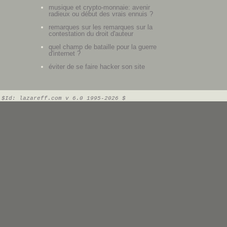
musique et crypto-monnaie: avenir
radieux ou début des vrais ennuis ?
remarques sur les remarques sur la
contestation du droit d'auteur
quel champ de bataille pour la guerre
d'internet ?
éviter de se faire hacker son site
$Id: lazareff.com v 6.0 1995-2026 $