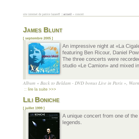
Aller au contenu principal
site internet de patrice lazareff |
accueil
» concert
vous êtes ici
James Blunt
[ septembre 2005 ]
An impressive night at «La Cigal
featuring Ben Ricour, Daniel Pow
The three concerts were recorded
studio «Le Camion» and mixed in
Album « Back to Beldam - DVD bonus Live in Paris », Warn
:: lire la suite >>>
Lili Boniche
[ juillet 1999 ]
A unique concert from one of the
legends.