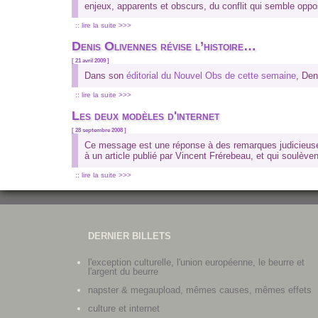
enjeux, apparents et obscurs, du conflit qui semble oppo
:: lire la suite >>>
Denis Olivennes révise l’histoire…
[ 21 avril 2009 ]
Dans son
éditorial du Nouvel Obs de cette semaine
, Den
:: lire la suite >>>
Les deux modèles d'internet
[ 28 septembre 2008 ]
Ce message est une réponse à des remarques judicieuse
à un article publié par Vincent Frérebeau, et qui soulèven
:: lire la suite >>>
DERNIER BILLETS
l'exception culturelle, l'union européenne, le beurre et
l'argent du beurre
napster & megaupload, mêmes causes, mêmes effets
culture et internet