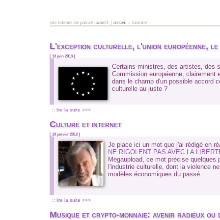
Aller au contenu principal
site internet de patrice lazareff |
accueil
» histoire
vous êtes ici
L'exception culturelle, l'union européenne, l
[ 13 juin 2013 ]
Certains ministres, des artistes, des 
Commission européenne, clairement exp
dans le champ d'un possible accord com
culturelle au juste ?
:: lire la suite >>>
Culture et internet
[ 19 janvier 2012 ]
Je place ici un mot que j'ai rédigé en ré
NE RIGOLENT PAS AVEC LA LIBERTÉ
Megaupload, ce mot précise quelques po
l'industrie culturelle, dont la violence 
modèles économiques du passé.
:: lire la suite >>>
Musique et crypto-monnaie: avenir radieux ou 