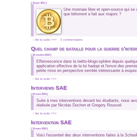
[ 10 juin 2011 ]
Une monnaie libre et open-source qui se 
que bittorrent a fait aux majors ?
:: lire la suite >>>
3 commentaires
Quel champ de bataille pour la guerre d'inter
[ 22 octobre 2010 ]
Effervescence dans la twitto-blogo-sphère depuis quelques
application effective de la loi hadopi et l'envoi des prem
petite mise en perspective semble intéressante à esquiss
:: lire la suite >>>
Interviews SAE
[ 22 mars 2010 ]
Suite à mes interventions devant les étudiants, nous avo
réalisée par Nicolas Duchon et Gregory Roussel.
:: lire la suite >>>
Intervention SAE
[ 10 mars 2010 ]
Voici l'essentiel des deux interventions faites à la Scho