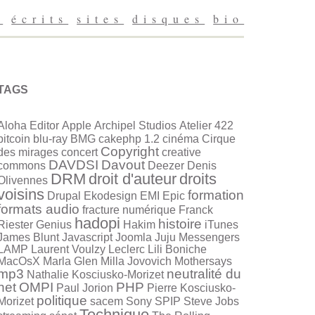
g
écrits
sites
disques
bio
TAGS
Aloha Editor
Apple
Archipel Studios
Atelier 422
bitcoin
blu-ray
BMG
cakephp 1.2
cinéma
Cirque
Copyright
des mirages
concert
creative
DAVDSI
Davout
commons
Deezer
Denis
DRM
droit d'auteur
droits
Olivennes
voisins
formation
Drupal
Ekodesign
EMI
Epic
formats audio
fracture numérique
Franck
hadopi
histoire
Riester
Genius
Hakim
iTunes
James Blunt
Javascript
Joomla
Juju Messengers
LAMP
Laurent Voulzy
Leclerc
Lili Boniche
MacOsX
Marla Glen
Milla Jovovich
Mothersays
mp3
neutralité du
Nathalie Kosciusko-Morizet
net
OMPI
PHP
Paul Jorion
Pierre Kosciusko-
politique
Morizet
sacem
Sony
SPIP
Steve Jobs
Technique