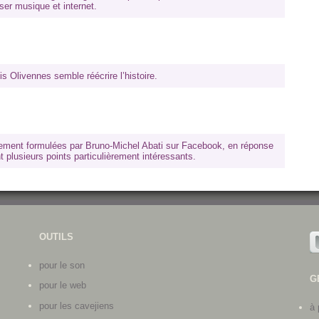
ser musique et internet.
is Olivennes semble réécrire l’histoire.
ment formulées par Bruno-Michel Abati sur Facebook, en réponse
t plusieurs points particulièrement intéressants.
OUTILS
pour le son
G
pour le web
pour les cavejiens
à 