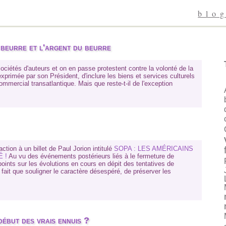
blo
e beurre et l'argent du beurre
sociétés d'auteurs et on en passe protestent contre la volonté de la
rimée par son Président, d'inclure les biens et services culturels
mercial transatlantique. Mais que reste-t-il de l'exception
action à un billet de Paul Jorion intitulé
SOPA : LES AMÉRICAINS
 !
Au vu des événements postérieurs liés à le fermeture de
ints sur les évolutions en cours en dépit des tentatives de
ne fait que souligner le caractère désespéré, de préserver les
début des vrais ennuis ?