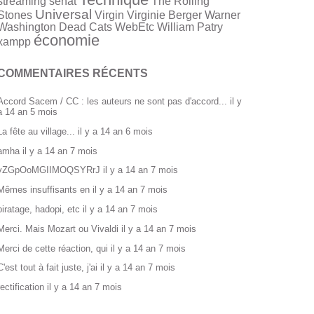
streaming
sénat
The Rolling
Universal
Stones
Virgin
Virginie Berger
Warner
Washington Dead Cats
WebEtc
William Patry
économie
xampp
COMMENTAIRES RÉCENTS
Accord Sacem / CC : les auteurs ne sont pas d'accord...
il y
a 14 an 5 mois
La fête au village...
il y a 14 an 6 mois
amha
il y a 14 an 7 mois
yZGpOoMGIIMOQSYRrJ
il y a 14 an 7 mois
Mêmes insuffisants en
il y a 14 an 7 mois
piratage, hadopi, etc
il y a 14 an 7 mois
Merci. Mais Mozart ou Vivaldi
il y a 14 an 7 mois
Merci de cette réaction, qui
il y a 14 an 7 mois
C'est tout à fait juste, j'ai
il y a 14 an 7 mois
rectification
il y a 14 an 7 mois