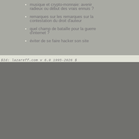
musique et crypto-monnaie: avenir
radieux ou début des vrais ennuis ?
remarques sur les remarques sur la
contestation du droit d'auteur
quel champ de bataille pour la guerre
d'internet ?
éviter de se faire hacker son site
$Id: lazareff.com v 6.0 1995-2026 $