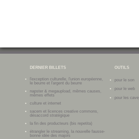
DERNIER BILLETS
OUTILS
l'exception culturelle, l'union européenne,
pour le son
le beurre et l'argent du beurre
pour le web
napster & megaupload, mêmes causes,
mêmes effets
pour les cave
culture et internet
sacem et licences creative commons,
désaccord stratégique
la fin des producteurs (bis repetita)
étrangler le streaming, la nouvelle fausse-
bonne idée des majors