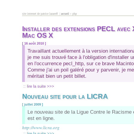
Aller au contenu principal
site internet de patrice lazareff |
accueil
» php
vous êtes ici
Installer des extensions PECL ave
Mac OS X
[ 16 août 2010 ]
Travaillant actuellement à la version internationa
je me suis trouvé face à l'obligation d'installer
en l'occurrence pecl_http, sur ce brave Macin
Comme j'ai un poil galéré pour y parvenir, je me
méritait bien un petit billet.
:: lire la suite >>>
Nouveau site pour la LICRA
[ juillet 2009 ]
Le nouveau site de la Ligue Contre le Racisme e
est en ligne.
http://www.licra.org
:: lire la suite >>>