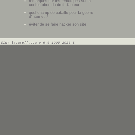
remarques sur les remarques sur la
contestation du droit d'auteur
quel champ de bataille pour la guerre
d'internet ?
éviter de se faire hacker son site
$Id: lazareff.com v 6.0 1995-2026 $