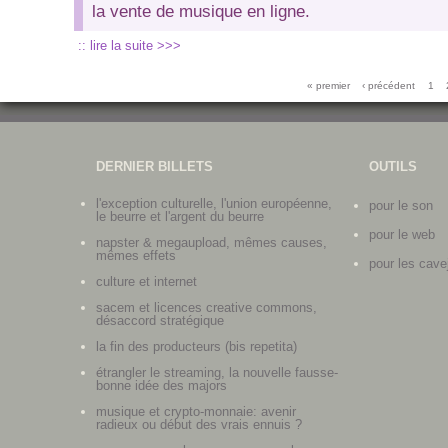
la vente de musique en ligne.
:: lire la suite >>>
Pages
« premier
‹ précédent
1
DERNIER BILLETS
OUTILS
l'exception culturelle, l'union européenne,
pour le son
le beurre et l'argent du beurre
pour le web
napster & megaupload, mêmes causes,
mêmes effets
pour les cave
culture et internet
sacem et licences creative commons,
désaccord stratégique
la fin des producteurs (bis repetita)
étrangler le streaming, la nouvelle fausse-
bonne idée des majors
musique et crypto-monnaie: avenir
radieux ou début des vrais ennuis ?