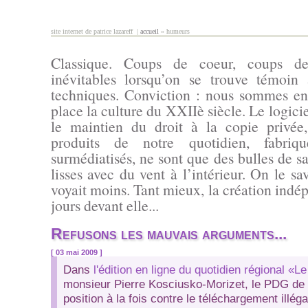
Aller au contenu principal
site internet de patrice lazareff |
accueil
» humeurs
vous êtes ici
Classique. Coups de coeur, coups d
inévitables lorsqu’on se trouve témoin
techniques. Conviction : nous sommes en
place la culture du XXIIè siècle. Le logiciel
le maintien du droit à la copie privée
produits de notre quotidien, fabri
surmédiatisés, ne sont que des bulles de s
lisses avec du vent à l’intérieur. On le sa
voyait moins. Tant mieux, la création ind
jours devant elle...
Refusons les mauvais arguments...
[ 03 mai 2009 ]
Dans
l'édition en ligne du quotidien régional «
monsieur Pierre Kosciusko-Morizet, le PDG de 
position à la fois contre le téléchargement illégal