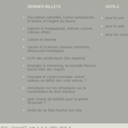
DERNIER BILLETS
OUTILS
l'exception culturelle, l'union européenne,
pour le son
le beurre et l'argent du beurre
pour le web
napster & megaupload, mêmes causes,
mêmes effets
pour les cave
culture et internet
sacem et licences creative commons,
désaccord stratégique
la fin des producteurs (bis repetita)
étrangler le streaming, la nouvelle fausse-
bonne idée des majors
musique et crypto-monnaie: avenir
radieux ou début des vrais ennuis ?
remarques sur les remarques sur la
contestation du droit d'auteur
quel champ de bataille pour la guerre
d'internet ?
éviter de se faire hacker son site
$Id: lazareff.com v 6.0 1995-2026 $