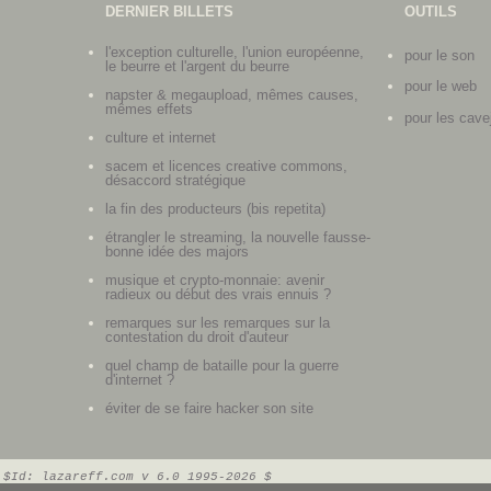
DERNIER BILLETS
OUTILS
l'exception culturelle, l'union européenne,
pour le son
le beurre et l'argent du beurre
pour le web
napster & megaupload, mêmes causes,
mêmes effets
pour les cave
culture et internet
sacem et licences creative commons,
désaccord stratégique
la fin des producteurs (bis repetita)
étrangler le streaming, la nouvelle fausse-
bonne idée des majors
musique et crypto-monnaie: avenir
radieux ou début des vrais ennuis ?
remarques sur les remarques sur la
contestation du droit d'auteur
quel champ de bataille pour la guerre
d'internet ?
éviter de se faire hacker son site
$Id: lazareff.com v 6.0 1995-2026 $