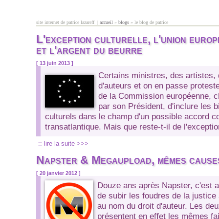
Aller au contenu principal
site internet de patrice lazareff |
accueil
»
blogs
» le blog de patrice
vous êtes ici
L'exception culturelle, l'union euro
et l'argent du beurre
[ 13 juin 2013 ]
Certains ministres, des artistes,
d'auteurs et on en passe proteste
de la Commission européenne, c
par son Président, d'inclure les 
culturels dans le champ d'un possible accord 
transatlantique. Mais que reste-t-il de l'exceptio
:: lire la suite >>>
Napster & Megaupload, mêmes causes
[ 20 janvier 2012 ]
Douze ans après Napster, c'est 
de subir les foudres de la justice
au nom du droit d'auteur. Les deu
présentent en effet les mêmes fai