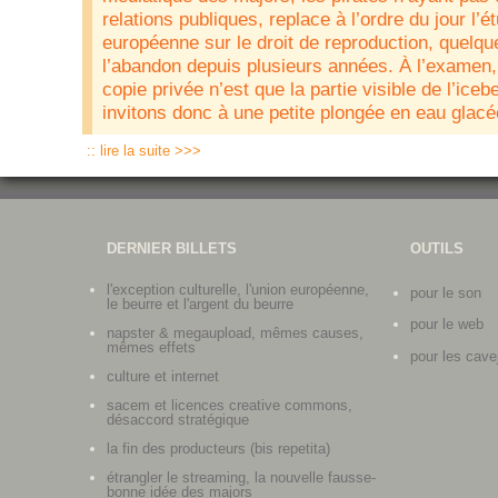
relations publiques, replace à l’ordre du jour l’é
européenne sur le droit de reproduction, quelqu
l’abandon depuis plusieurs années. À l’examen, 
copie privée n’est que la partie visible de l’ice
invitons donc à une petite plongée en eau glacée
:: lire la suite >>>
DERNIER BILLETS
OUTILS
l'exception culturelle, l'union européenne,
pour le son
le beurre et l'argent du beurre
pour le web
napster & megaupload, mêmes causes,
mêmes effets
pour les cave
culture et internet
sacem et licences creative commons,
désaccord stratégique
la fin des producteurs (bis repetita)
étrangler le streaming, la nouvelle fausse-
bonne idée des majors