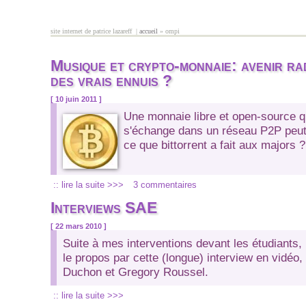
Aller au contenu principal
site internet de patrice lazareff |
accueil
» ompi
vous êtes ici
Musique et crypto-monnaie: avenir ra
des vrais ennuis ?
[ 10 juin 2011 ]
Une monnaie libre et open-source qu
s'échange dans un réseau P2P peut-
ce que bittorrent a fait aux majors ?
:: lire la suite >>>
3 commentaires
Interviews SAE
[ 22 mars 2010 ]
Suite à mes interventions devant les étudiants
le propos par cette (longue) interview en vidéo,
Duchon et Gregory Roussel.
:: lire la suite >>>