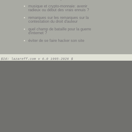
musique et crypto-monnaie: avenir
radieux ou début des vrais ennuis ?
remarques sur les remarques sur la
contestation du droit d'auteur
quel champ de bataille pour la guerre
d'internet ?
éviter de se faire hacker son site
$Id: lazareff.com v 6.0 1995-2026 $