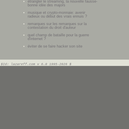
étrangler le streaming, la nouvelle fausse-
bonne idée des majors
musique et crypto-monnaie: avenir
radieux ou début des vrais ennuis ?
remarques sur les remarques sur la
contestation du droit d'auteur
quel champ de bataille pour la guerre
d'internet ?
éviter de se faire hacker son site
$Id: lazareff.com v 6.0 1995-2026 $