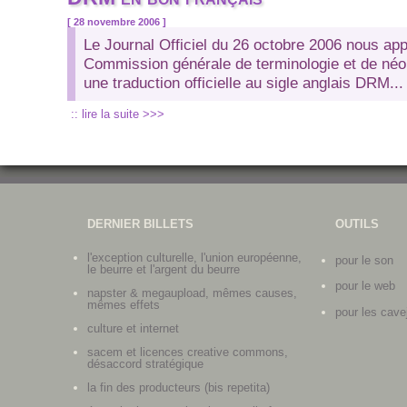
[ 28 novembre 2006 ]
Le Journal Officiel du 26 octobre 2006 nous ap
Commission générale de terminologie et de néol
une traduction officielle au sigle anglais DRM...
:: lire la suite >>>
Pages
DERNIER BILLETS
OUTILS
l'exception culturelle, l'union européenne,
pour le son
le beurre et l'argent du beurre
pour le web
napster & megaupload, mêmes causes,
mêmes effets
pour les cave
culture et internet
sacem et licences creative commons,
désaccord stratégique
la fin des producteurs (bis repetita)