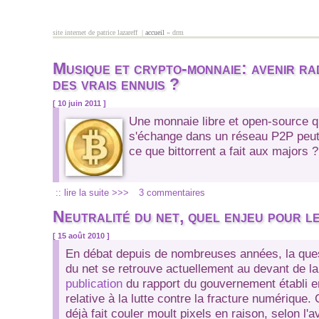
Aller au contenu principal
site internet de patrice lazareff |
accueil
» drm
vous êtes ici
Musique et crypto-monnaie: avenir ra
des vrais ennuis ?
[ 10 juin 2011 ]
Une monnaie libre et open-source qu
s'échange dans un réseau P2P peut-
ce que bittorrent a fait aux majors ?
:: lire la suite >>>
3 commentaires
Neutralité du net, quel enjeu pour le
[ 15 août 2010 ]
En débat depuis de nombreuses années, la quest
du net se retrouve actuellement au devant de la
publication
du rapport du gouvernement établi en 
relative à la lutte contre la fracture numérique. 
déjà fait couler moult pixels en raison, selon l'a