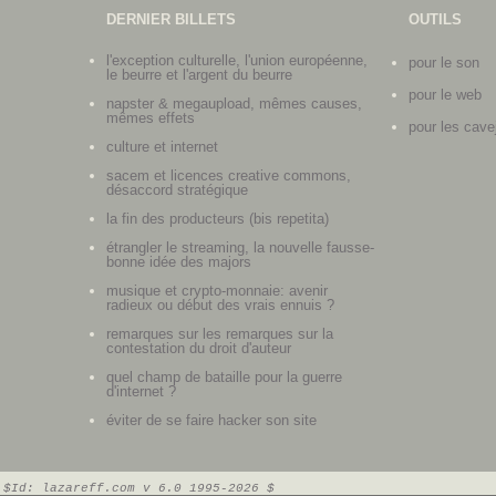
DERNIER BILLETS
OUTILS
l'exception culturelle, l'union européenne,
pour le son
le beurre et l'argent du beurre
pour le web
napster & megaupload, mêmes causes,
mêmes effets
pour les cave
culture et internet
sacem et licences creative commons,
désaccord stratégique
la fin des producteurs (bis repetita)
étrangler le streaming, la nouvelle fausse-
bonne idée des majors
musique et crypto-monnaie: avenir
radieux ou début des vrais ennuis ?
remarques sur les remarques sur la
contestation du droit d'auteur
quel champ de bataille pour la guerre
d'internet ?
éviter de se faire hacker son site
$Id: lazareff.com v 6.0 1995-2026 $