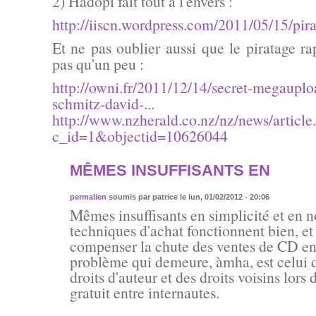
2) Hadopi fait tout à l'envers :
http://iiscn.wordpress.com/2011/05/15/pira
Et ne pas oublier aussi que le piratage ra
pas qu'un peu :
http://owni.fr/2011/12/14/secret-megaupl
schmitz-david-...
http://www.nzherald.co.nz/nz/news/article
c_id=1&objectid=10626044
MÊMES INSUFFISANTS EN
permalien
soumis par
patrice
le lun, 01/02/2012 - 20:06
Mêmes insuffisants en simplicité et en n
techniques d'achat fonctionnent bien, et
compenser la chute des ventes de CD en
problème qui demeure, àmha, est celui d
droits d'auteur et des droits voisins lors 
gratuit entre internautes.