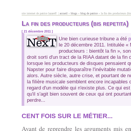
Aller au contenu principal
site internet de patrice lazareff |
accueil
»
blogs
»
blog de patrice
» la fin des producteurs (bis
vous êtes ici
La fin des producteurs (bis repetita)
[ 21 décembre 2011 ]
Une bien curieuse tribune a été
p
le 20 décembre 2011. Intitulée
« 
producteurs : bientôt la fin »
, so
droit sorti d'un tract de la RIAA datant de la fi
lorsque les producteurs de disques pensaient qu'i
Napster pour faire disparaître l'inévitable mutat
alors. Autre siècle, autre crise, et pourtant de
la filière musicale semblent encore incapables 
regard d'un modèle qui n'existe plus. Ce qui est
qu'il s'agit bien souvent de ceux qui ont pourtan
perdre...
CENT FOIS SUR LE MÉTIER...
Avant de reprendre les arguments mis en 