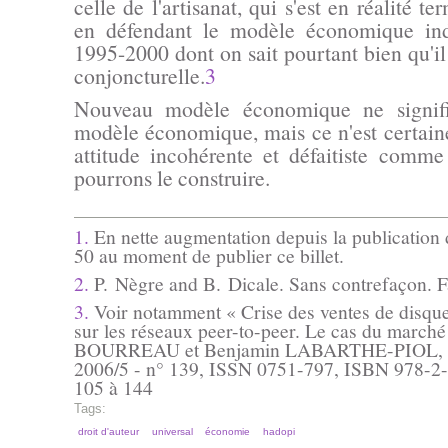
celle de l'artisanat, qui s'est en réalité t
en défendant le modèle économique ind
1995-2000 dont on sait pourtant bien qu'il
conjoncturelle.
3
Nouveau modèle économique ne signif
modèle économique, mais ce n'est certai
attitude incohérente et défaitiste comm
pourrons le construire.
1.
En nette augmentation depuis la publication d
50 au moment de publier ce billet.
2.
P. Nègre and B. Dicale. Sans contrefaçon. F
3.
Voir notamment « Crise des ventes de disques
sur les réseaux peer-to-peer. Le cas du marché
BOURREAU et Benjamin LABARTHE-PIOL, da
2006/5 - n° 139, ISSN 0751-797, ISBN 978-2-
105 à 144
Tags:
droit d'auteur
universal
économie
hadopi