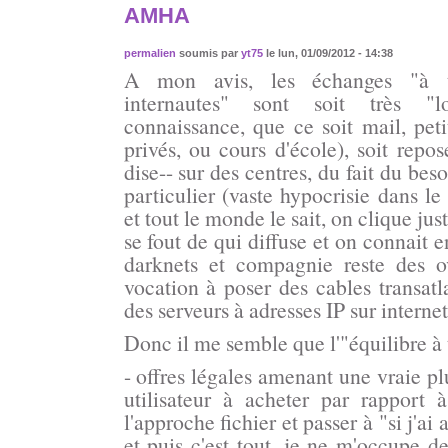
AMHA
permalien
soumis par
yt75
le lun, 01/09/2012 - 14:38
A mon avis, les échanges "à ti
internautes" sont soit très "
connaissance, que ce soit mail, peti
privés, ou cours d'école), soit repo
dise-- sur des centres, du fait du bes
particulier (vaste hypocrisie dans le
et tout le monde le sait, on clique ju
se fout de qui diffuse et on connait e
darknets et compagnie reste des ov
vocation à poser des cables transatl
des serveurs à adresses IP sur internet
Donc il me semble que l'"équilibre à 
- offres légales amenant une vraie p
utilisateur à acheter par rapport à 
l'approche fichier et passer à "si j'a
et puis c'est tout, je ne m'occupe d