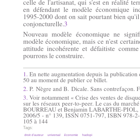
celle de l'artisanat, qui s'est en réalité t
en défendant le modèle économique ind
1995-2000 dont on sait pourtant bien qu'il
conjoncturelle.
3
Nouveau modèle économique ne signif
modèle économique, mais ce n'est certai
attitude incohérente et défaitiste comm
pourrons le construire.
1.
En nette augmentation depuis la publication d
50 au moment de publier ce billet.
2.
P. Nègre and B. Dicale. Sans contrefaçon. F
3.
Voir notamment « Crise des ventes de disques
sur les réseaux peer-to-peer. Le cas du marché
BOURREAU et Benjamin LABARTHE-PIOL, da
2006/5 - n° 139, ISSN 0751-797, ISBN 978-2-
105 à 144
Tags:
droit d'auteur
universal
économie
hadopi