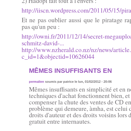
2) Hadopi fait tout à l'envers :
http://iiscn.wordpress.com/2011/05/15/pira
Et ne pas oublier aussi que le piratage ra
pas qu'un peu :
http://owni.fr/2011/12/14/secret-megaupl
schmitz-david-...
http://www.nzherald.co.nz/nz/news/article
c_id=1&objectid=10626044
MÊMES INSUFFISANTS EN
permalien
soumis par
patrice
le lun, 01/02/2012 - 20:06
Mêmes insuffisants en simplicité et en n
techniques d'achat fonctionnent bien, et
compenser la chute des ventes de CD en
problème qui demeure, àmha, est celui d
droits d'auteur et des droits voisins lors 
gratuit entre internautes.