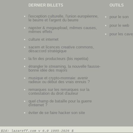
DERNIER BILLETS
OUTILS
l'exception culturelle, l'union européenne,
pour le son
le beurre et l'argent du beurre
pour le web
napster & megaupload, mêmes causes,
mêmes effets
pour les cave
culture et internet
sacem et licences creative commons,
désaccord stratégique
la fin des producteurs (bis repetita)
étrangler le streaming, la nouvelle fausse-
bonne idée des majors
musique et crypto-monnaie: avenir
radieux ou début des vrais ennuis ?
remarques sur les remarques sur la
contestation du droit d'auteur
quel champ de bataille pour la guerre
d'internet ?
éviter de se faire hacker son site
$Id: lazareff.com v 6.0 1995-2026 $