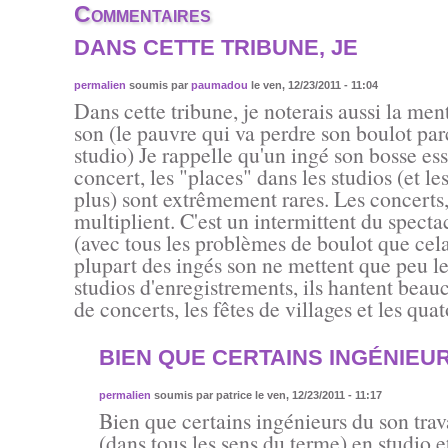
Commentaires
DANS CETTE TRIBUNE, JE
permalien
soumis par
paumadou
le ven, 12/23/2011 - 11:04
Dans cette tribune, je noterais aussi la men
son (le pauvre qui va perdre son boulot par
studio) Je rappelle qu'un ingé son bosse es
concert, les "places" dans les studios (et le
plus) sont extrêmement rares. Les concerts,
multiplient. C'est un intermittent du spec
(avec tous les problèmes de boulot que cel
plupart des ingés son ne mettent que peu le
studios d'enregistrements, ils hantent beauc
de concerts, les fêtes de villages et les quato
BIEN QUE CERTAINS INGÉNIEU
permalien
soumis par
patrice
le ven, 12/23/2011 - 11:17
Bien que certains ingénieurs du son trava
(dans tous les sens du terme) en studio et