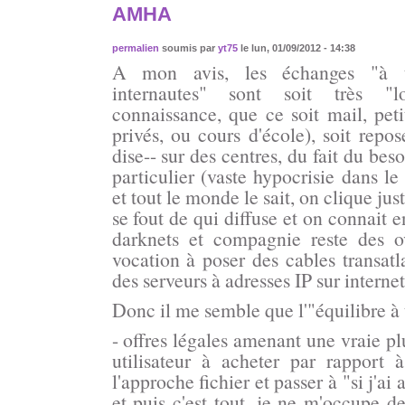
AMHA
permalien
soumis par
yt75
le lun, 01/09/2012 - 14:38
A mon avis, les échanges "à ti
internautes" sont soit très "
connaissance, que ce soit mail, peti
privés, ou cours d'école), soit repo
dise-- sur des centres, du fait du bes
particulier (vaste hypocrisie dans le
et tout le monde le sait, on clique ju
se fout de qui diffuse et on connait e
darknets et compagnie reste des ov
vocation à poser des cables transatl
des serveurs à adresses IP sur internet
Donc il me semble que l'"équilibre à 
- offres légales amenant une vraie p
utilisateur à acheter par rapport à 
l'approche fichier et passer à "si j'a
et puis c'est tout, je ne m'occupe d