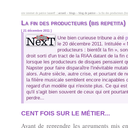
Aller au contenu principal
site internet de patrice lazareff |
accueil
»
blogs
»
blog de patrice
» la fin des producteurs (bis
vous êtes ici
La fin des producteurs (bis repetita)
[ 21 décembre 2011 ]
Une bien curieuse tribune a été
p
le 20 décembre 2011. Intitulée
« 
producteurs : bientôt la fin »
, so
droit sorti d'un tract de la RIAA datant de la fi
lorsque les producteurs de disques pensaient qu'i
Napster pour faire disparaître l'inévitable mutat
alors. Autre siècle, autre crise, et pourtant de
la filière musicale semblent encore incapables 
regard d'un modèle qui n'existe plus. Ce qui est
qu'il s'agit bien souvent de ceux qui ont pourtan
perdre...
CENT FOIS SUR LE MÉTIER...
Avant de reprendre les arguments mis en 