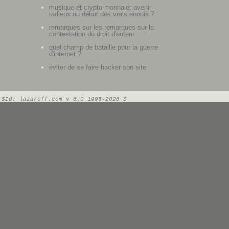
musique et crypto-monnaie: avenir
radieux ou début des vrais ennuis ?
remarques sur les remarques sur la
contestation du droit d'auteur
quel champ de bataille pour la guerre
d'internet ?
éviter de se faire hacker son site
$Id: lazareff.com v 6.0 1995-2026 $