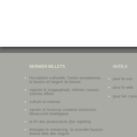
DERNIER BILLETS
OUTILS
l'exception culturelle, l'union européenne,
pour le son
le beurre et l'argent du beurre
pour le web
napster & megaupload, mêmes causes,
mêmes effets
pour les cave
culture et internet
sacem et licences creative commons,
désaccord stratégique
la fin des producteurs (bis repetita)
étrangler le streaming, la nouvelle fausse-
bonne idée des majors