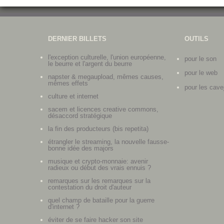
DERNIER BILLETS
OUTILS
l'exception culturelle, l'union européenne,
pour le son
le beurre et l'argent du beurre
pour le web
napster & megaupload, mêmes causes,
mêmes effets
pour les cave
culture et internet
sacem et licences creative commons,
désaccord stratégique
la fin des producteurs (bis repetita)
étrangler le streaming, la nouvelle fausse-
bonne idée des majors
musique et crypto-monnaie: avenir
radieux ou début des vrais ennuis ?
remarques sur les remarques sur la
contestation du droit d'auteur
quel champ de bataille pour la guerre
d'internet ?
éviter de se faire hacker son site